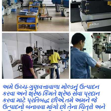
અમે ઉચ્ચ-ગુણવત્તાવાળા મોલ્ડનું ઉત્પાદન
કરવા અને શ્રેષ્ઠ કિંમતે શ્રેષ્ઠ સેવા પ્રદાન
કરવા માટે પ્રતિબદ્ધ છીએ.તમે અમને જે
ઉત્પાદનો બનાવવા માંગો છો તેના ચિત્રો અને