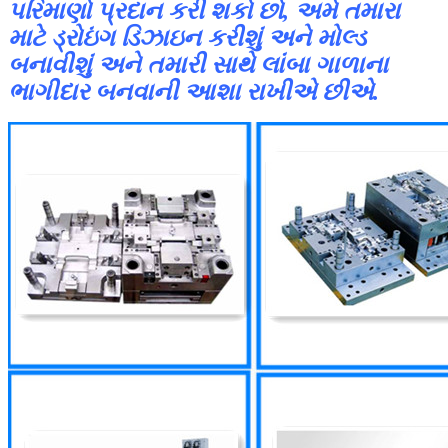
પરિમાણો પ્રદાન કરી શકો છો, અમે તમારા
માટે ડ્રોઇંગ ડિઝાઇન કરીશું અને મોલ્ડ
બનાવીશું અને તમારી સાથે લાંબા ગાળાના
ભાગીદાર બનવાની આશા રાખીએ છીએ.