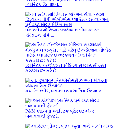
પ્લાસ્ટિક ઉત્પાદન...
વન સ્ટોપ મોલ્ડિંગ ઇન્જેક્શન સેવા કસ્ટમ
ડિઝાઇન પીપી...
પ્લાસ્ટિક ઇન્જેક્શન મોલ્ડિંગ સપ્લાયર્સ ઘરને
કસ્ટમાઇઝ કરે છે...
કપ, ટેબલવેર, વાળના વ્યવસાયિક ઉત્પાદક...
P&M કોઈપણ પ્લાસ્ટિક પ્રોડક્ટ મોલ્ડ
બનાવવાની ફેક્ટરી