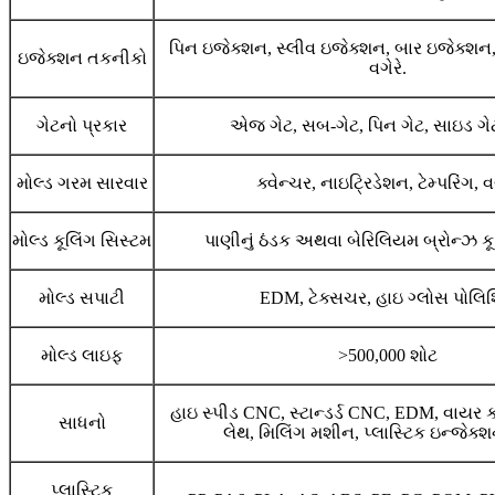
પિન ઇજેક્શન, સ્લીવ ઇજેક્શન, બાર ઇજેક્શન,
ઇજેક્શન તકનીકો
વગેરે.
ગેટનો પ્રકાર
એજ ગેટ, સબ-ગેટ, પિન ગેટ, સાઇડ ગેટ,
મોલ્ડ ગરમ સારવાર
ક્વેન્ચર, નાઇટ્રિડેશન, ટેમ્પરિંગ, વગ
મોલ્ડ કૂલિંગ સિસ્ટમ
પાણીનું ઠંડક અથવા બેરિલિયમ બ્રોન્ઝ કૂલ
મોલ્ડ સપાટી
EDM, ટેક્સચર, હાઇ ગ્લોસ પોલિશ
મોલ્ડ લાઇફ
>500,000 શોટ
હાઇ સ્પીડ CNC, સ્ટાન્ડર્ડ CNC, EDM, વાયર કટ
સાધનો
લેથ, મિલિંગ મશીન, પ્લાસ્ટિક ઇન્જેક
પ્લાસ્ટિક