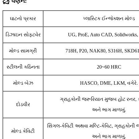
ટૂંકું વર્ણન:
ઘાટનો પ્રકાર
પ્લાસ્ટિક ઈન્જેક્શન મોલ્ડ
ડિઝાઇન સોફ્ટવેર
UG, ProE, Auto CAD, Solidworks, 
મોલ્ડ સામગ્રી
718H, P20, NAK80, S316H, SKD61, 
સ્ટીલની કઠિનતા
20~60 HRC
મોલ્ડ બેઝ
HASCO, DME, LKM, વગેરે.
ગ્રાહકોની જરૂરિયાત મુજબ હોટ રનર, 
દોડવીર
અને ભાગ માળખું.
સિંગલ-કેવિટી અથવા મલ્ટિ-કેવિટ, ગ્રાહકોની
મોલ્ડ કેવિટી
અને ભાગ માળખું.