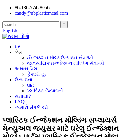
86-186-57428056
candy@nbplasticmetal.com
English
ઘર
કેસ
ઈન્જેક્શન મોલ્ડ ઉત્પાદન સેવાઓ
વ્યવસાયિક ઈન્જેક્શન મોલ્ડિંગ સેવાઓ
અમારા વિશે
ફેક્ટરી ટૂર
ઉત્પાદનો
ઘાટ
પ્લાસ્ટિક ઉત્પાદનો
સમાચાર
FAQs
અમારો સંપર્ક કરો
પ્લાસ્ટિક ઈન્જેક્શન મોલ્ડિંગ સપ્લાયર્સ
મેન્યુઅલ જ્યુસર માટે ઘરેલુ ઈન્જેક્શન
મોલ્ડેડ પાર્ટ્સ પ્લાસ્ટિક ઈન્જેક્શન મોલ્ડ