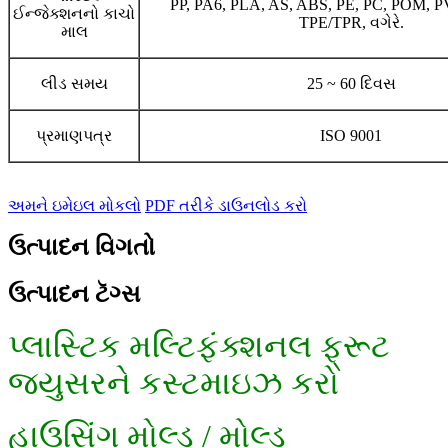
PP, PA6, PLA, AS, ABS, PE, PC, POM, P
ઈન્જેક્શનનો કાચો
TPE/TPR, વગેરે.
માલ
લીડ સમય
25 ~ 60 દિવસ
પ્રમાણપત્ર
ISO 9001
અમને ઇમેઇલ મોકલો
PDF તરીકે ડાઉનલોડ કરો
ઉત્પાદન વિગતો
ઉત્પાદન ટૅગ્સ
પ્લાસ્ટિક મલ્ટિફંક્શનલ ફ્રૂટ
જ્યુસરને કસ્ટમાઇઝ કરો
હાઉસિંગ મોલ્ડ / મોલ્ડ