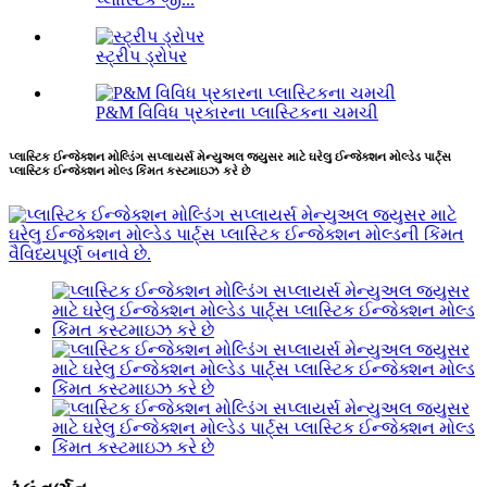
સ્ટ્રીપ ડ્રોપર
P&M વિવિધ પ્રકારના પ્લાસ્ટિકના ચમચી
પ્લાસ્ટિક ઈન્જેક્શન મોલ્ડિંગ સપ્લાયર્સ મેન્યુઅલ જ્યુસર માટે ઘરેલુ ઈન્જેક્શન મોલ્ડેડ પાર્ટ્સ
પ્લાસ્ટિક ઈન્જેક્શન મોલ્ડ કિંમત કસ્ટમાઇઝ કરે છે