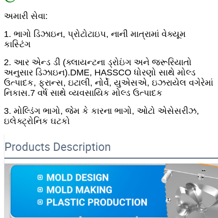
અમારી સેવા:
1. ભાગો ડિઝાઇન, પ્રોટોટાઇપ, નાની માત્રામાં વેક્યૂમ
કાસ્ટિંગ
2. આર એન્ડ ડી (ક્લાયન્ટના ડ્રોઇંગ અને જરૂરિયાતો
અનુસાર ડિઝાઇન).DME, HASSCO ધોરણો સાથે મોલ્ડ
ઉત્પાદક, ફ્રાન્સ, ઇટાલી, નોર્વે, યુએસએ, ઇઝરાયેલ વગેરેમાં
નિકાસ.7 વર્ષ સાથે વ્યવસાયિક મોલ્ડ ઉત્પાદક
3. મોલ્ડિંગ ભાગો, જેમ કે કારના ભાગો, ઓટો એસેસરીઝ,
ઇલેક્ટ્રોનિક ઘટકો