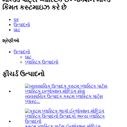
કિંમત કસ્ટમાઇઝ કરે છે
ઘર
ઉત્પાદનો
ઘાટ
શ્રેણીઓ
ઉત્પાદનો
ઘાટ
પ્લાસ્ટિક ઉત્પાદનો
ફીચર્ડ ઉત્પાદનો
વ્યવસાયિક ઉત્પાદક કસ્ટમ પ્લાસ્ટિક પાર્ટ્સ
પ્લાસ્ટ...
કસ્ટમ પ્લાસ્ટિક પાર્ટ્સ ઈન્જેક્શન મોલ્ડિંગ