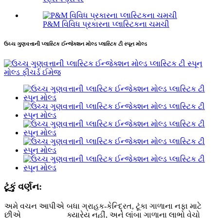
P&M વિવિધ પ્રકારના પ્લાસ્ટિકના ચમચી
ઉચ્ચ ગુણવત્તાની પ્લાસ્ટિક ઈન્જેક્શન મોલ્ડ પ્લાસ્ટિક ટી સ્પૂન મોલ્ડ
ટૂંકું વર્ણન:
અમે વચન આપીએ
બધા ગ્રાહક-કેન્દ્રિત, ટૂંકા ગાળાના નફા માટે
છીએ
ક્યારેય નહીં, અને લાંબા ગાળાના લાભો વેચો