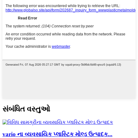
સંબંધિત વસ્તુઓ
vario ના વ્યવસાયિક પ્લાસ્ટિક મોલ્ડ ઉત્પાદક...