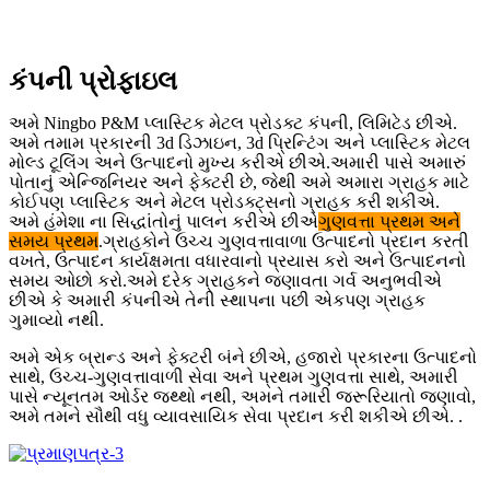
કંપની પ્રોફાઇલ
અમે Ningbo P&M પ્લાસ્ટિક મેટલ પ્રોડક્ટ કંપની, લિમિટેડ છીએ.
અમે તમામ પ્રકારની 3d ડિઝાઇન, 3d પ્રિન્ટિંગ અને પ્લાસ્ટિક મેટલ
મોલ્ડ ટૂલિંગ અને ઉત્પાદનો મુખ્ય કરીએ છીએ.અમારી પાસે અમારું
પોતાનું એન્જિનિયર અને ફેક્ટરી છે, જેથી અમે અમારા ગ્રાહક માટે
કોઈપણ પ્લાસ્ટિક અને મેટલ પ્રોડક્ટ્સનો ગ્રાહક કરી શકીએ.
અમે હંમેશા ના સિદ્ધાંતોનું પાલન કરીએ છીએ
ગુણવત્તા પ્રથમ અને
સમય પ્રથમ
.ગ્રાહકોને ઉચ્ચ ગુણવત્તાવાળા ઉત્પાદનો પ્રદાન કરતી
વખતે, ઉત્પાદન કાર્યક્ષમતા વધારવાનો પ્રયાસ કરો અને ઉત્પાદનનો
સમય ઓછો કરો.અમે દરેક ગ્રાહકને જણાવતા ગર્વ અનુભવીએ
છીએ કે અમારી કંપનીએ તેની સ્થાપના પછી એકપણ ગ્રાહક
ગુમાવ્યો નથી.
અમે એક બ્રાન્ડ અને ફેક્ટરી બંને છીએ, હજારો પ્રકારના ઉત્પાદનો
સાથે, ઉચ્ચ-ગુણવત્તાવાળી સેવા અને પ્રથમ ગુણવત્તા સાથે, અમારી
પાસે ન્યૂનતમ ઓર્ડર જથ્થો નથી, અમને તમારી જરૂરિયાતો જણાવો,
અમે તમને સૌથી વધુ વ્યાવસાયિક સેવા પ્રદાન કરી શકીએ છીએ. .