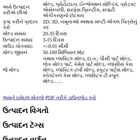
મોલ્ડ, પ્રોટોટાઇપ, ઈન્જેક્શન મોલ્ડિંગ, પ્રોડક્ટ
અમે ઉત્પાદન
એસેમ્બલી, સરફેસ પ્રિન્ટીંગ, સપાટી
કરીએ છીએ
એકીકરણનો છંટકાવ
કૃપા કરીને પ્રદાન
2D, 3D, નમૂનાઓ અથવા મલ્ટી-એંગલ ચિત્રોનું
કરો
કદ
મોલ્ડ સમય
20-35 દિવસ
ઉત્પાદન સમય
3-15 દિવસ
માઉડ ચોકસાઇ
+/-0.01 મીમી
મોલ્ડ જીવન
50-100 મિલિયન શોટ
તમામ પ્લાસ્ટિક મોલ્ડ, દા.ત.: પીસી પાર્ટ મોલ્ડ,
લોક મોલ્ડ પાર્ટ, કેમેરા પાર્ટ મોલ્ડ, ગ્લાસીસ કેસ
જે મોલ્ડ
મોલ્ડ, પ્લાસ્ટિક ટર્બો મોલ્ડ, સ્કૂટર પાર્ટ્સ મોલ્ડ,
સ્પેક્ટેકલ કેસ મોલ્ડ, પ્લાસ્ટિક ટી સ્પૂન
મોલ્ડ……
અમને ઇમેઇલ મોકલો
PDF તરીકે ડાઉનલોડ કરો
ઉત્પાદન વિગતો
ઉત્પાદન ટૅગ્સ