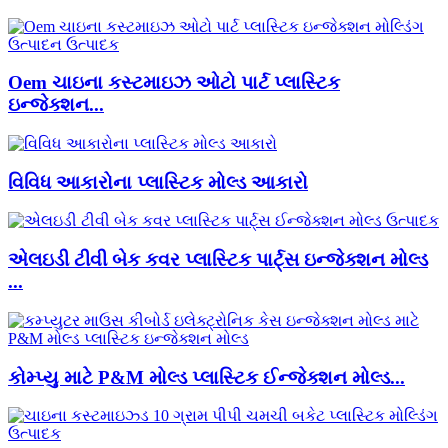
Oem ચાઇના કસ્ટમાઇઝ ઓટો પાર્ટ પ્લાસ્ટિક
ઇન્જેક્શન...
વિવિધ આકારોના પ્લાસ્ટિક મોલ્ડ આકારો
એલઇડી ટીવી બેક કવર પ્લાસ્ટિક પાર્ટ્સ ઇન્જેક્શન મોલ્ડ
...
કોમ્પ્યુ માટે P&M મોલ્ડ પ્લાસ્ટિક ઈન્જેક્શન મોલ્ડ...