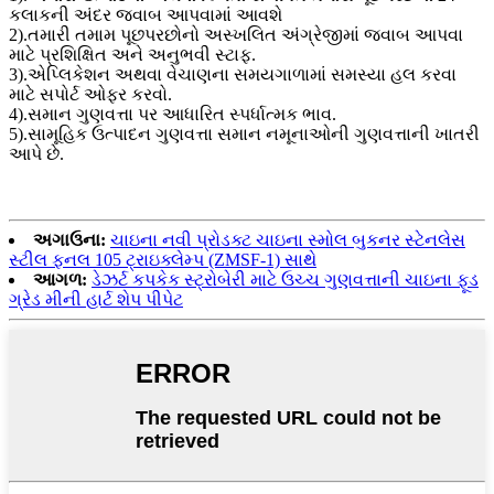
કલાકની અંદર જવાબ આપવામાં આવશે
2).તમારી તમામ પૂછપરછોનો અસ્ખલિત અંગ્રેજીમાં જવાબ આપવા
માટે પ્રશિક્ષિત અને અનુભવી સ્ટાફ.
3).એપ્લિકેશન અથવા વેચાણના સમયગાળામાં સમસ્યા હલ કરવા
માટે સપોર્ટ ઓફર કરવો.
4).સમાન ગુણવત્તા પર આધારિત સ્પર્ધાત્મક ભાવ.
5).સામૂહિક ઉત્પાદન ગુણવત્તા સમાન નમૂનાઓની ગુણવત્તાની ખાતરી
આપે છે.
અગાઉના:
ચાઇના નવી પ્રોડક્ટ ચાઇના સ્મોલ બુકનર સ્ટેનલેસ
સ્ટીલ ફનલ 105 ટ્રાઇક્લેમ્પ (ZMSF-1) સાથે
આગળ:
ડેઝર્ટ કપકેક સ્ટ્રોબેરી માટે ઉચ્ચ ગુણવત્તાની ચાઇના ફૂડ
ગ્રેડ મીની હાર્ટ શેપ પીપેટ