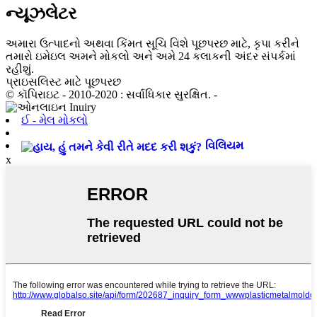
ન્યૂઝલેટર
અમારા ઉત્પાદનો અથવા કિંમત સૂચિ વિશે પૂછપરછ માટે, કૃપા કરીને
તમારો ઇમેઇલ અમને મોકલો અને અમે 24 કલાકની અંદર સંપર્કમાં
રહીશું.
પ્રાઇસલિસ્ટ માટે પૂછપરછ
© કૉપિરાઇટ - 2010-2020 : સર્વાધિકાર સુરક્ષિત. -
ઈ - મેલ મોકલો
વિલિયમ
x