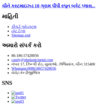
ચીને કસ્ટમાઇઝ્ડ 10 ગ્રામ પીપી સ્પૂન બકેટ પ્લાસ...
માહિતી
ફીચર્ડ પ્રોડક્ટ્સ
હોટ ટૅગ્સ
Sitemap.xml
અમારો સંપર્ક કરો
86-186-57428056
candy@nbplasticmetal.com
નંબર 17, ઝિન્ગી રોડ, યુયાઓ, ઝેજિયાંગ, ચીન 315400
Whatsapp:008618657428056
વેચેટ:કેન્ડીજીજિંગ
SNS