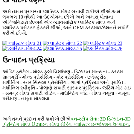
ઉત્પાદન વર્ણન
અમે તમામ પ્રકારના પ્લાસ્ટિક મોલ્ડ બનાવી શકીએ છીએ.અમે
લગભગ 10 વર્ષથી આ ઉદ્યોગમાં છીએ અને અમારા પોતાના
એન્જિનિયરો છે.અમે એક વ્યાવસાયિક પ્લાસ્ટિક મોલ્ડ અને
પ્લાસ્ટિક પ્રોડક્ટ ફેક્ટરી છીએ, અને OEM કસ્ટમાઇઝેશનને સપોર્ટ
કરીએ છીએ.
ઉત્પાદન પ્રક્રિયા
ઓડિટ ડ્રોઇંગ - મોલ્ડ ફ્લો વિશ્લેષણ - ડિઝાઇન માન્યતા - કસ્ટમ
સામગ્રી - મોલ્ડ પ્રોસેસિંગ - કોર પ્રોસેસિંગ - ઇલેક્ટ્રોડ
મશીનિંગ - રનર સિસ્ટમ પ્રોસેસિંગ - ભાગો પ્રક્રિયા અને પ્રાપ્તિ -
મશીનિંગ સ્વીકૃતિ - પોલાણ સપાટી સારવાર પ્રક્રિયા
- જટિલ મોડ ડાઇ
- સમગ્ર મોલ્ડ સપાટી કોટિંગ - માઉન્ટિંગ પ્લેટ - મોલ્ડ નમૂના - નમૂના
પરીક્ષણ - નમૂના મોકલવા
અમે તમને પ્રદાન કરી શકીએ છીએ
વન-સ્ટોપ સેવા: 3D ડિઝાઇન-3D
પ્રિન્ટિંગ-મોલ્ડ ડિઝાઇન-મોલ્ડ મેકિંગ-પ્લાસ્ટિક ઇન્જેક્શન ઉત્પાદન.