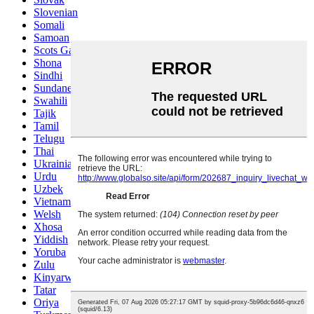
Slovenian
Somali
Samoan
Scots Gaelic
Shona
Sindhi
Sundanese
Swahili
Tajik
Tamil
Telugu
Thai
Ukrainian
Urdu
Uzbek
Vietnamese
Welsh
Xhosa
Yiddish
Yoruba
Zulu
Kinyarwanda
Tatar
Oriya