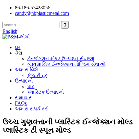
86-186-57428056
candy@nbplasticmetal.com
English
ઘર
કેસ
ઈન્જેક્શન મોલ્ડ ઉત્પાદન સેવાઓ
વ્યવસાયિક ઈન્જેક્શન મોલ્ડિંગ સેવાઓ
અમારા વિશે
ફેક્ટરી ટૂર
ઉત્પાદનો
ઘાટ
પ્લાસ્ટિક ઉત્પાદનો
સમાચાર
FAQs
અમારો સંપર્ક કરો
ઉચ્ચ ગુણવત્તાની પ્લાસ્ટિક ઈન્જેક્શન મોલ્ડ
પ્લાસ્ટિક ટી સ્પૂન મોલ્ડ