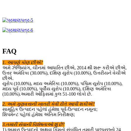
FAQ
1. આપણે કોણ છીએ?
અમે ઝેજિયાંગ, ચીનમાં આધારિત છીએ, 2014 થી શરૂ કરીએ છીએ,
ઉત્તર અમેરિકા (30.00%), દક્ષિણ યુરોપ (10.00%), ઉત્તરીયને વેચીએ
છીએ.
યુરોપ (10.00%), મધ્ય અમેરિકા (10.00%), પશ્ચિમ યુરોપ (10.00%),
મધ્ય પૂર્વ (10.00%), પૂર્વીય યુરોપ (10.00%), દક્ષિણ અમેરિકા
(10.00%).અમારી ઓફિસમાં કુલ 51-100 લોકો છે.
2. અમે ગુણવત્તાની ખાતરી કેવી રીતે આપી શકીએ?
સામૂહિક ઉત્પાદન પહેલાં હંમેશા પૂર્વ-ઉત્પાદન નમૂના;
શિપમેન્ટ પહેલાં હંમેશા અંતિમ નિરીક્ષણ;
3.તમારી સેવાની વિશેષતાઓ શું છે?
1).અમારા ઉત્પાદનો અથવા કિંમતો સંબંધિત તમારી પૂછપરછનો 24