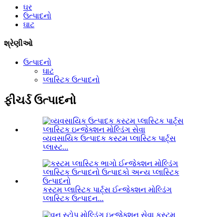
ઘર
ઉત્પાદનો
ઘાટ
શ્રેણીઓ
ઉત્પાદનો
ઘાટ
પ્લાસ્ટિક ઉત્પાદનો
ફીચર્ડ ઉત્પાદનો
વ્યવસાયિક ઉત્પાદક કસ્ટમ પ્લાસ્ટિક પાર્ટ્સ
પ્લાસ્ટ...
કસ્ટમ પ્લાસ્ટિક પાર્ટ્સ ઈન્જેક્શન મોલ્ડિંગ
પ્લાસ્ટિક ઉત્પાદન...