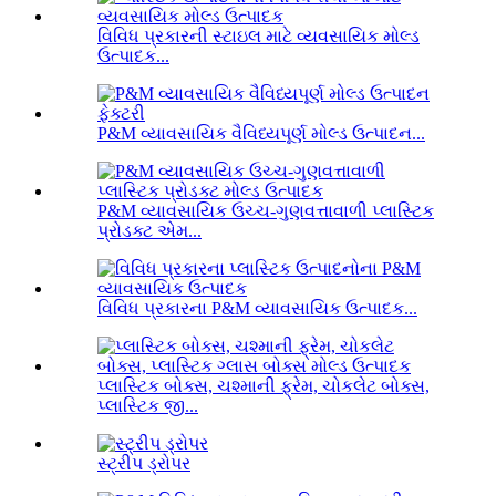
વિવિધ પ્રકારની સ્ટાઇલ માટે વ્યવસાયિક મોલ્ડ
ઉત્પાદક...
P&M વ્યાવસાયિક વૈવિધ્યપૂર્ણ મોલ્ડ ઉત્પાદન...
P&M વ્યાવસાયિક ઉચ્ચ-ગુણવત્તાવાળી પ્લાસ્ટિક
પ્રોડક્ટ એમ...
વિવિધ પ્રકારના P&M વ્યાવસાયિક ઉત્પાદક...
પ્લાસ્ટિક બોક્સ, ચશ્માની ફ્રેમ, ચોકલેટ બોક્સ,
પ્લાસ્ટિક જી...
સ્ટ્રીપ ડ્રોપર