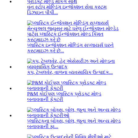
વન સ્ટોપ મોલ્ડિંગ ઇન્જેક્શન સેવા કસ્ટમ
ડિઝાઇન પીપી...
પ્લાસ્ટિક ઇન્જેક્શન મોલ્ડિંગ સપ્લાયર્સ ઘરને
કસ્ટમાઇઝ કરે છે...
કપ, ટેબલવેર, વાળના વ્યવસાયિક ઉત્પાદક...
P&M કોઈપણ પ્લાસ્ટિક પ્રોડક્ટ મોલ્ડ
બનાવવાની ફેક્ટરી
પ્લાસ્ટિકના બોક્સ, બોલ, જૂતા અને અન્ય મોલ્ડ
બનાવવાની ફા...