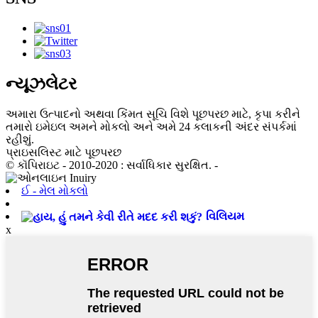
ન્યૂઝલેટર
અમારા ઉત્પાદનો અથવા કિંમત સૂચિ વિશે પૂછપરછ માટે, કૃપા કરીને
તમારો ઇમેઇલ અમને મોકલો અને અમે 24 કલાકની અંદર સંપર્કમાં
રહીશું.
પ્રાઇસલિસ્ટ માટે પૂછપરછ
© કૉપિરાઇટ - 2010-2020 : સર્વાધિકાર સુરક્ષિત. -
ઈ - મેલ મોકલો
વિલિયમ
x