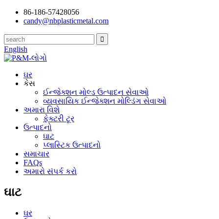
86-186-57428056
candy@nbplasticmetal.com
English
ઘર
કેસ
ઈન્જેક્શન મોલ્ડ ઉત્પાદન સેવાઓ
વ્યવસાયિક ઈન્જેક્શન મોલ્ડિંગ સેવાઓ
અમારા વિશે
ફેક્ટરી ટૂર
ઉત્પાદનો
ઘાટ
પ્લાસ્ટિક ઉત્પાદનો
સમાચાર
FAQs
અમારો સંપર્ક કરો
ઘાટ
ઘર