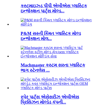
કસ્ટમાઇઝ્ડ પીપી એબીએસ પ્લાસ્ટિક
ઇન્જેક્શન પાર્ટ્સ મોલ્ડ...
P&M સસ્તી કિંમત પ્લાસ્ટિક મોલ્ડ
ઇન્જેક્શન મોલ...
Machmaster કસ્ટમ સસ્તા પ્લાસ્ટિક
ભાગ સ્ટેનલેસ ...
સ્પેર પાર્ટ્સ એસેસરીઝ એબીએસ
પ્રિસિઝન મોલ્ડેડ કંપની...