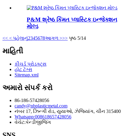
P&M શ્રેષ્ઠ કિંમત પ્લાસ્ટિક ઇન્જેક્શન
મોલ્ડ
<<
< પહેલાનું
2
3
4
5
6
7
8
આગળ >
>>
પૃષ્ઠ 5/14
માહિતી
ફીચર્ડ પ્રોડક્ટ્સ
હોટ ટૅગ્સ
Sitemap.xml
અમારો સંપર્ક કરો
86-186-57428056
candy@nbplasticmetal.com
નંબર 17, ઝિન્ગી રોડ, યુયાઓ, ઝેજિયાંગ, ચીન 315400
Whatsapp:008618657428056
વેચેટ:કેન્ડીજીજિંગ
SNS