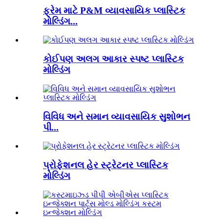
ફ્રેમ માટે P&M વ્યાવસાયિક પ્લાસ્ટિક
મોલ્ડિંગ...
કોઈપણ અલગ આકાર સ્પષ્ટ પ્લાસ્ટિક
મોલ્ડિંગ
વિવિધ અને સમાન વ્યાવસાયિક સુશોભન
પી...
પ્રોફેશનલ હેર સ્ટ્રેટનર પ્લાસ્ટિક
મોલ્ડિંગ