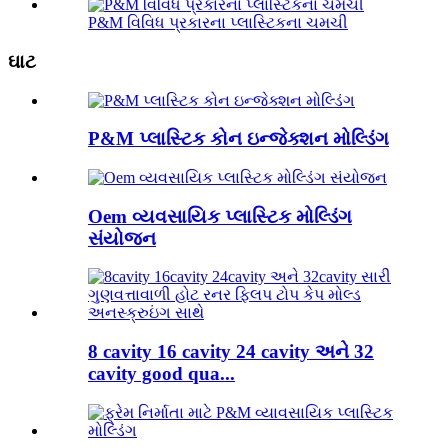
P&M વિવિધ પ્રકારના પ્લાસ્ટિકના ચમચી
ઘાટ
P&M પ્લાસ્ટિક કોન ઇન્જેક્શન મોલ્ડિંગ
Oem વ્યવસાયિક પ્લાસ્ટિક મોલ્ડિંગ
સંયોજન
8 cavity 16 cavity 24 cavity અને 32
cavity good qua...