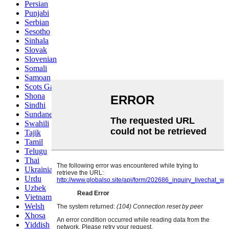
Persian
Punjabi
Serbian
Sesotho
Sinhala
Slovak
Slovenian
Somali
Samoan
Scots Gaelic
Shona
Sindhi
Sundanese
Swahili
Tajik
Tamil
Telugu
Thai
Ukrainian
Urdu
Uzbek
Vietnamese
Welsh
Xhosa
Yiddish